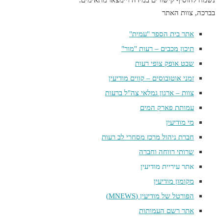
בברכה, צוות האתר
אתר בית הספר "עמית"
תיכון מכבים – רעות "מור"
שבט אופק צופי רעות
זמני אוטובוסים – קווים מודיעין
צוות – ארגון גמלאי צה"ל ברעות
עמותת פארק המים
מי מודיעין
חברת ניהול מרכז מסחרי לב רעות
שרותי רווחה וחברה
אתר עיריית מודיעין
מקומון מודיעין
הפורטל של מודיעין (MNEWS)
אתר רשם העמותות