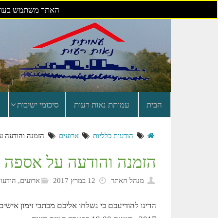
האתר משתמש בעוגי
דילוג
לתוכן
הבית
עמותת נאות רעות
סיכומי ישיבות
הודעות כלליות
ארועים
הזמנה והודעה על א
הזמנה והודעה על אספה כללית 
מנהל האתר
12 במרץ 2017
ארועים
,
הודעות