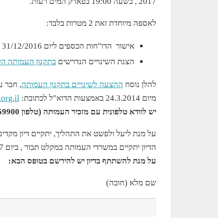
2017 , בשעה 19:00 בפארק המים רעות.
לאספה מיוחדת זאת 2 מטרות בלבד:
אישור הדו"חות הכספים ליום 31/12/2016 .
הצגת השינויים הנדרשים
בתקנון העמותה הק
להלן נוסח
ההצעה לשינויים בתקנון העמותה
, חבר 
מיום 24.3.2014 באמצעות הדוא"ל לכתובת:
org.il
יש לוודא טלפונית עם מזכיר העמותה (טלפון 058-6659900) הגעת הדואר האלקטרוני למשרדנו.
על מנת ליעל ולפשט את התהליך, יתקיים דיון מקדים
הדיון יתקיים במשרדי העמותה במקלט תבור , ביום 28.3.17 בשעה 19:00 .
על מנת להשתתף בדיון יש להירשם בטופס הבא:
שם מלא (חובה)