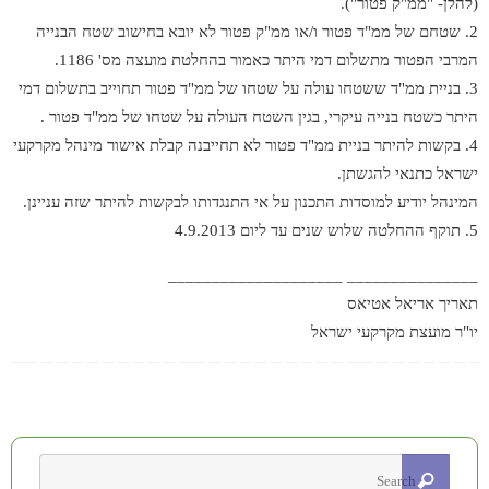
(להלן- "ממ"ק פטור").
2. שטחם של ממ"ד פטור ו/או ממ"ק פטור לא יובא בחישוב שטח הבנייה
המרבי הפטור מתשלום דמי היתר כאמור בהחלטת מועצה מס' 1186.
3. בניית ממ"ד ששטחו עולה על שטחו של ממ"ד פטור תחוייב בתשלום דמי
היתר כשטח בנייה עיקרי, בגין השטח העולה על שטחו של ממ"ד פטור .
4. בקשות להיתר בניית ממ"ד פטור לא תחייבנה קבלת אישור מינהל מקרקעי
ישראל כתנאי להגשתן.
המינהל יודיע למוסדות התכנון על אי התנגדותו לבקשות להיתר שזה עניינן.
5. תוקף ההחלטה שלוש שנים עד ליום 4.9.2013
_______________ ____________________
תאריך אריאל אטיאס
יו"ר מועצת מקרקעי ישראל