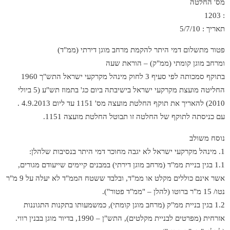
מס' החלטה
: 1203
תאריך : 5/7/10
פטור מתשלום דמי היתר להקמת מרחב מוגן דירתי (ממ"ד)
ומרחב מוגן קומתי (ממ"ק) – הוראת שעה
בתוקף סמכותה לפי סעיף 3 לחוק מינהל מקרקעי ישראל התש"ך 1960
החליטה מועצת מקרקעי ישראל בישיבתה ביום כג' בתמוז תש"ע (5 ביולי
2010) להאריך את תוקף החלטת מועצה מס' 1151 עד ליום 4.9.2013 .
עם כניסתה לתוקף של החלטה זו תבוטל החלטת מועצה 1151.
נוסח משולב
1. מינהל מקרקעי ישראל לא יגבה מחוכר דמי היתר בנסיבות שלהלן:
1.1 בגין בניית ממ"ד (מרחב מוגן דירתי) במבנים קיימים שייעודם מגורים,
אשר אינם כוללים מקלט או ממ"ד, ובלבד ששטח הממ"ד לא יעלה על 9 מ"ר
נטו/ 15 מ"ר ברוטו (להלן – "ממ"ד פטור").
1.2 בגין בניית ממ"ק (מרחב מוגן קומתי), כמשמעותו בתקנות התגוננות
אזרחית (מפרטים לבניית מקלטים), התש"ן – 1990, בדיור מוגן בבנין רווי.