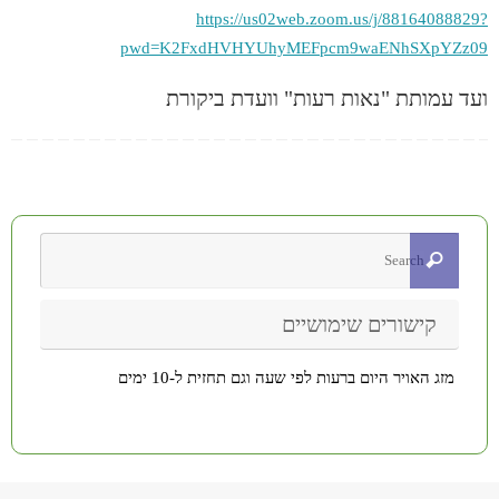
https://us02web.zoom.us/j/88164088829?
pwd=K2FxdHVHYUhyMEFpcm9waENhSXpYZz09
ועד עמותת "נאות רעות" וועדת ביקורת
קישורים שימושיים
מזג האויר היום ברעות לפי שעה וגם תחזית ל-10 ימים