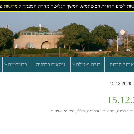
ות לשיפור חווית המשתמש. המשך הגלישה מהווה הסכמה ל
מדיניות פ
ארועי תרבות
רעות מטיילת
נושאים בבחינה
פרוייקטים
15
ת כלליות
,
חדשות ועדכונים
,
כללי
,
סיכומי ישיבות