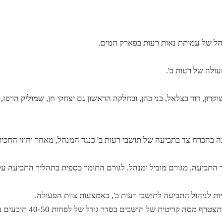
ולה של רעות ב'.
קרון, דוד בצלאל, בני כהן, ובחלקה הראשון גם יצחקי חן, שמוליק הרפז, ו
בהכרח צד בתביעה של תושבי רעות ב' כנגד המנהל, מאחר וחוזי החכי
תביעה, מגורם מוביל ומנהל, לגורם התומך כספית בתהליך התביעה על
לניהול התביעה לתושבי רעות ב', באמצעות צוות הפעולה.
לתביעה בניהול התושבים יש היתכנות במידה ותצטרף מסה קריטית של תושבים בסד