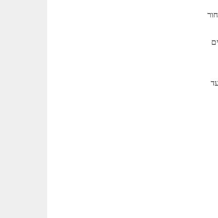
חור
ם
עד