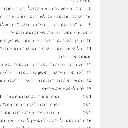
התביעה הזה.
8.
צוות הפעולה יכנס אסיפה של תושבי רעות ב',
עו"ד שינהל את התביעה. לצורך הסר ספק מדובר באס
9.
עו"ד שיבחר, ייחתם עמו הסכם שכ"ט הכולל אב
שיאספו מהתושבים וסיוע שיינתן מטעם העמותה.
10.
בכפוף לאבני הדרך שיסוכמו בהסכם שכ"ט, עמותת נא
11.
כל שימוש בסכום שיועבר מחשבון הנאמנות ע"ח 
עמותת נאות רעות.
12.
כמו כן יסוכם מנגנון להשבת סכומי התמיכה לחש
13.
לאור זאת, המושב הראשון של האסיפה הכללית שתוכננה ל- 30/6/2011, מתייתר והא
14.
בתנאים אלה תקויים אסיפה כללית חדשה בתאריך 26/7/2011, וזימון חדש יופץ בה
15.
לו"ז להגשת מועמדויות
:
15.1.
מועד אחרון להגשת מועמדויות- 10/7/2011
15.2.
עירעורים ככל שיהיו בפני יועמ"ש העמותה
15.3.
פרסום שמות המועמדים באתר ובפארק המ
16.
הוועד המנהל יעשה כל מאמץ להשלים את נתוני 