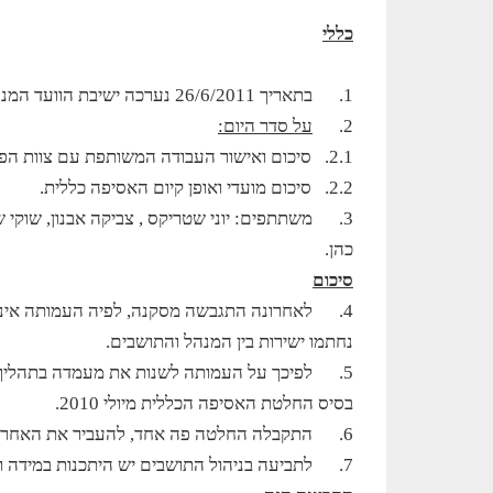
כללי
1.
בתאריך 26/6/2011 נערכה ישיבת הוועד המנהל של עמותת נאות רעות בפארק המים.
2.
על סדר היום:
2.1.
סיכום ואישור העבודה המשותפת עם צוות הפע
2.2.
סיכום מועדי ואופן קיום האסיפה כללית.
3.
משתתפים: יוני שטריקס , צביקה אבנון, שוקי שו
כהן.
סיכום
4.
לאחרונה התגבשה מסקנה, לפיה העמותה אינה 
נחתמו ישירות בין המנהל והתושבים.
5.
לפיכך על העמותה לשנות את מעמדה בתהליך ה
בסיס החלטת האסיפה הכללית מיולי 2010.
6.
התקבלה החלטה פה אחד, להעביר את האחריות 
7.