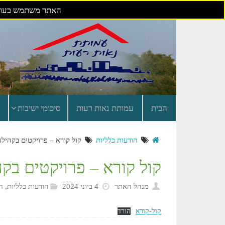
האתר משתמש בעוגי
דילוג
לתוכן
הבית
עמותת נאות רעות
סיכומי ישיבות
הודעות כלליות
קול קורא – פרויקטים בקהילה
קול קורא – פרויקטים בקה
מנהל האתר
4 ביוני 2024
הודעות כלליות
,
ח
קול-קורא
הורד