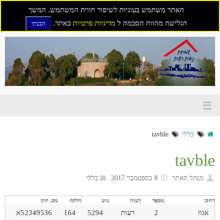
האתר משתמש בעוגיות לשיפור חווית המשתמש. המשך
הגלישה מהווה הסכמה ל
מדיניות פרטיות
באתר.
הבנתי
דילוג
לתוכן
כללי
tavble
tavble
מנהל האתר
8 בספטמבר 2017
כללי
רחוב
מספר
רעות
גוש
חלקה
מס. תיק
אגוז
2
רעות
5294
164
52349536א